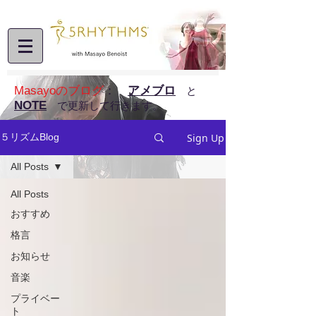
Masayoのブログ
：
アメブロ
と
NOTE
で更新して行きます。
Sign Up
５リズムBlog
All Posts
All Posts
おすすめ
格言
お知らせ
音楽
プライベー
ト