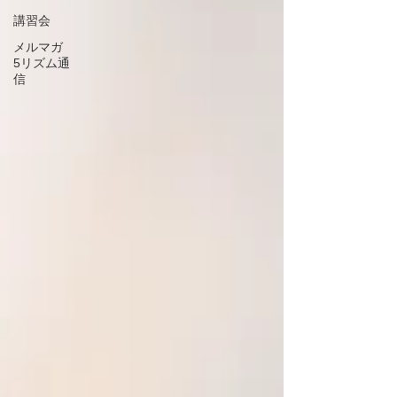
講習会
メルマガ
5リズム通
信