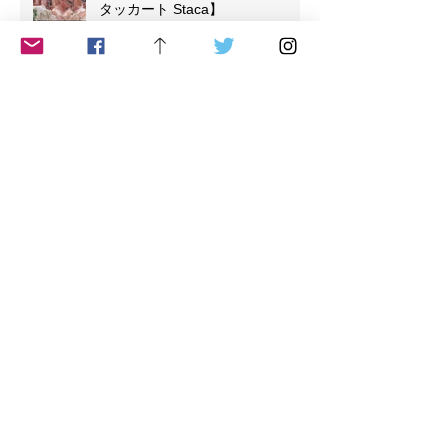
タッカート Staca】
【５リズム、1番目のリズム：フ
ローイングFLOWING】
Archive
June 2023
(3)
3 posts
April 2023
(5)
5 posts
March 2023
(2)
2 posts
January 2023
(1)
1 post
December 2022
(2)
2 posts
November 2022
(1)
1 post
September 2020
(2)
2 posts