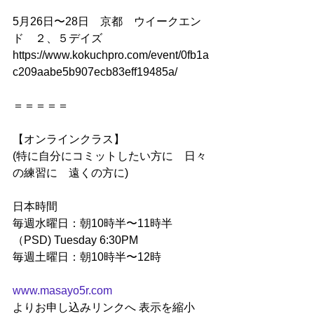
5月26日〜28日　京都　ウイークエン
ド　２、５デイズ
https://www.kokuchpro.com/event/0fb1a
c209aabe5b907ecb83eff19485a/
＝＝＝＝＝
【オンラインクラス】
(特に自分にコミットしたい方に　日々
の練習に　遠くの方に)
日本時間　
毎週水曜日：朝10時半〜11時半
（PSD) Tuesday 6:30PM
毎週土曜日：朝10時半〜12時
www.masayo5r.com
よりお申し込みリンクへ 表示を縮小