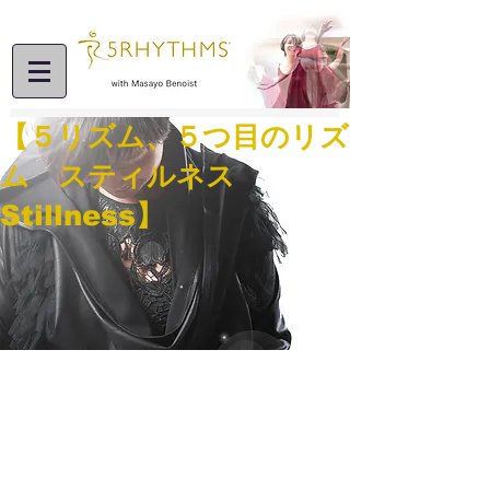
【５リズム、５つ目のリズ
ム スティルネス
Stillness】