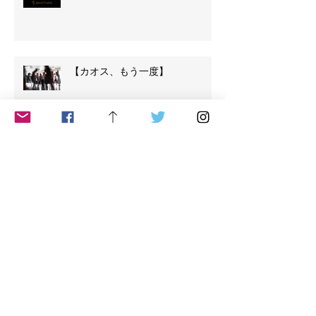
【カオス、もう一度】
【５リズム、３番目のリズム、カ
オス】
【５リズム ２番目のリズム ス
タッカート Staca】