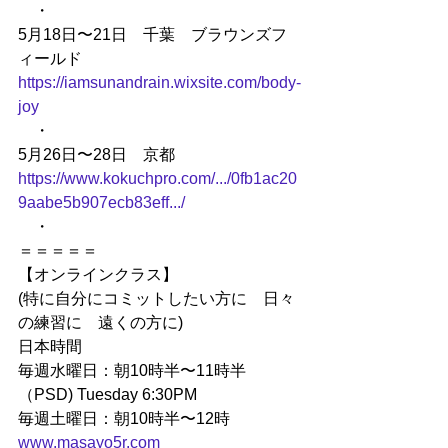
　・
5月18日〜21日　千葉　ブラウンズフ
ィールド　
https://iamsunandrain.wixsite.com/body-
joy
　・
5月26日〜28日　京都
https://www.kokuchpro.com/.../0fb1ac20
9aabe5b907ecb83eff.../
　・
＝＝＝＝＝
【オンラインクラス】
(特に自分にコミットしたい方に　日々
の練習に　遠くの方に)
日本時間　
毎週水曜日：朝10時半〜11時半
（PSD) Tuesday 6:30PM
毎週土曜日：朝10時半〜12時
www.masayo5r.com