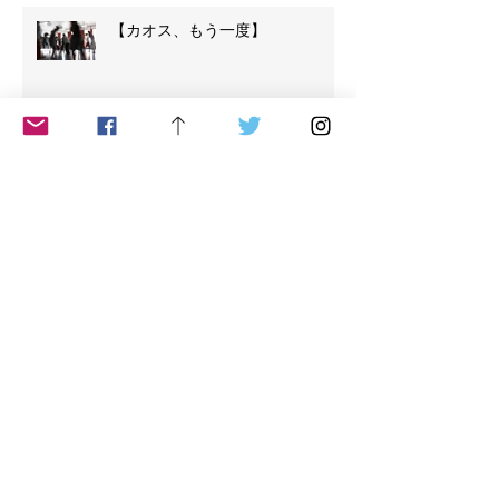
【カオス、もう一度】
【５リズム、３番目のリズム、カ
オス】
【５リズム ２番目のリズム ス
タッカート Staca】
【５リズム、1番目のリズム：フ
ローイングFLOWING】