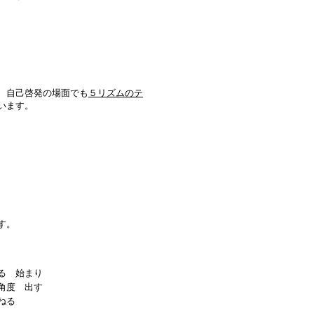
、自己啓発の場面でも
５リズムのテ
います。
す。
る 始まり
角度 出す
ねる