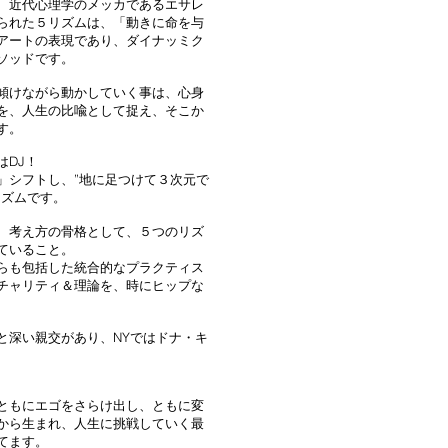
、近代心理学のメッカであるエサレ
られた５リズムは、「動きに命を与
アートの表現であり、ダイナッミク
ソッドです。
傾けながら動かしていく事は、心身
を、人生の比喩として捉え、そこか
す。
DJ！
」シフトし、”地に足つけて３次元で
リズムです。
、考え方の骨格として、５つのリズ
ていること。
らも包括した統合的なプラクティス
チャリティ＆理論を、時にヒップな
と深い親交があり、NYではドナ・キ
ともにエゴをさらけ出し、ともに変
から生まれ、人生に挑戦していく最
てます。