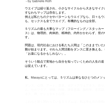
- by Gabrielle Roth
ウエイブは繰り返され、小さなサイクルから大きなサイク
すなわちマップは存在します。
例えば私たちのクセやパターンもウエイブなら、日々もウ
も、セックスも全てウエイブ。有機的なものは全部。
５リズムの最も大事なマップ（フローイング／スタッカー
ス）は、物理的、肉体的、精神的、内外かかわらず、世の
す。
問題は、現代社会における私たち人間は「このままでいた
難が始まります。それら人間活動をダンスに置き換える。
「お薬になるかもしれない」。
​そういう観点で実地から自分を知っていくための人生の
は捉えています。
私、Masayoにとっては、５リズムは単なるひとつのメソ
ダンス、心理、アート、音楽、ボディアウェアネス、祈り
ム、セルフラブ、傍観、内観、潜在意識、脳科学、非言語
ネス、禅、ゲシュタルト心理。。。
これらと深く関わっている５リズムは、私は考え方の骨