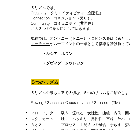
５リズムでは、
Creativity クリエイティビティ（創造性）,
Connection コネクション（繫り）,
Community コミュニティ（共同体）
この３つのCを大切にしてゆきます。
​現在では、アンソニー（トニー）・ロビンスをはじめとし
ィーチャー
がムーブメントの一環として指導を請け負って
​・
ルシア ホラン
・
ダヴィダ タウレック
５つのリズム
５リズムの最もコアで大切な、５つのリズムをご紹介しま
Flowing / Staccato / Chaos / Lyrical / Stillness （TM）
フローイング ：吸う 流れる 女性性 曲線 内側 回
スタッカート ：吐く ハッキリ 男性性 直線 外へ 
カオス ：プロセス 上記２つの融合 手放す 委