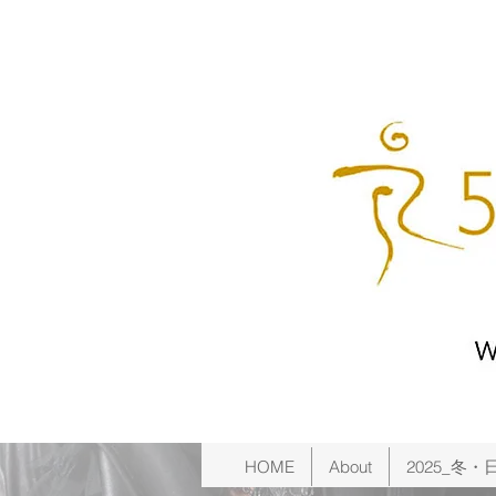
HOME
About
2025_冬・