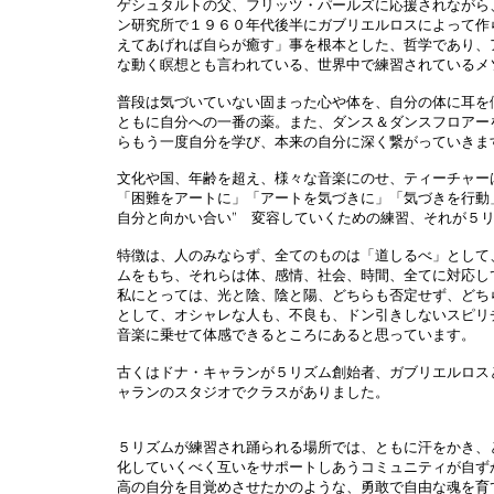
ゲシュタルトの父、フリッツ・パールズに応援されながら
ン研究所で１９６０年代後半にガブリエルロスによって作
えてあげれば自らが癒す」事を根本とした、哲学であり、
な動く瞑想とも言われている、世界中で練習されているメ
普段は気づいていない固まった心や体を、自分の体に耳を
ともに自分への一番の薬。また、ダンス＆ダンスフロアー
らもう一度自分を学び、本来の自分に深く繋がっていきま
文化や国、年齢を超え、様々な音楽にのせ、ティーチャーは
「困難をアートに」「アートを気づきに」「気づきを行動
自分と向かい合い” 変容していくための練習、それが５
特徴は、人のみならず、全てのものは「道しるべ」として
ムをもち、それらは体、感情、社会、時間、全てに対応し
私にとっては、光と陰、陰と陽、どちらも否定せず、どち
として、オシャレな人も、不良も、ドン引きしないスピリ
音楽に乗せて体感できるところにあると思っています。
古くはドナ・キャランが５リズム創始者、ガブリエルロス
ャランのスタジオでクラスがありました。
５リズムが練習され踊られる場所では、ともに汗をかき、
化していくべく互いをサポートしあうコミュニティが自ず
高の自分を目覚めさせたかのような、勇敢で自由な魂を育