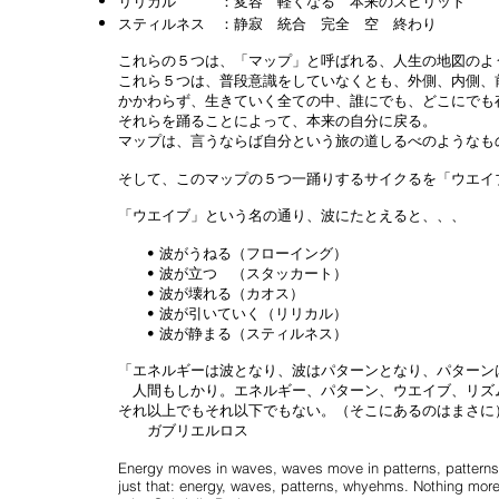
リリカル ：変容 軽くなる 本来のスピリット
スティルネス ：静寂 統合 完全 空 終わり
これらの５つは、「マップ」と呼ばれる、人生の地図のよ
これら５つは、普段意識をしていなくとも、外側、内側、
かかわらず、生きていく全ての中、誰にでも、どこにでも
それらを踊ることによって、本来の自分に戻る。
マップは、言うならば自分という旅の道しるべのようなも
そして、このマップの５つ一踊りするサイクるを「ウエイ
「ウエイブ」という名の通り、波にたとえると、、、
• 波がうねる（フローイング）
• 波が立つ （スタッカート）
• 波が壊れる（カオス）
• 波が引いていく（リリカル）
• 波が静まる（スティルネス）
「エネルギーは波となり、波はパターンとなり、パターン
人間もしかり。エネルギー、パターン、ウエイブ、リズ
それ以上でもそれ以下でもない。（そこにあるのはまさ
ガブリエルロス
Energy moves in waves, waves move in patterns, pattern
just that: energy, waves, patterns, whyehms. Nothing mor