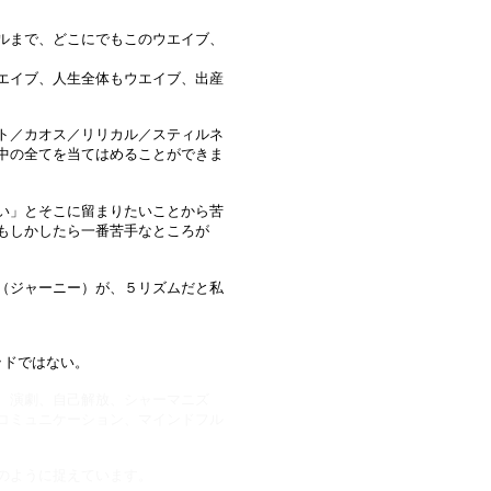
ルまで、どこにでもこのウエイブ、
エイブ、人生全体もウエイブ、出産
ト／カオス／リリカル／スティルネ
中の全てを当てはめることができま
い」とそこに留まりたいことから苦
もしかしたら一番苦手なところが
道（ジャーニー）が、５リズムだと私
ッドではない。
、演劇、自己解放、シャーマニズ
コミュニケーション、マインドフル
格のように捉えています。