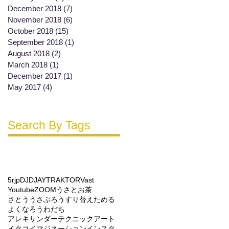
December 2018
(7)
7 posts
November 2018
(6)
6 posts
October 2018
(15)
15 posts
September 2018
(1)
1 post
August 2018
(2)
2 posts
March 2018
(1)
1 post
December 2017
(1)
1 post
May 2017
(4)
4 posts
Search By Tags
5rjp
DJ
DJAY
TRAKTOR
Vast
Youtube
ZOOM
うさと
お茶
さとううさぶろう
すり替え
ためる
よくなろう
わだち
アレキサンダーテクニック
アート
イタコ
イマジネーション
インスタ