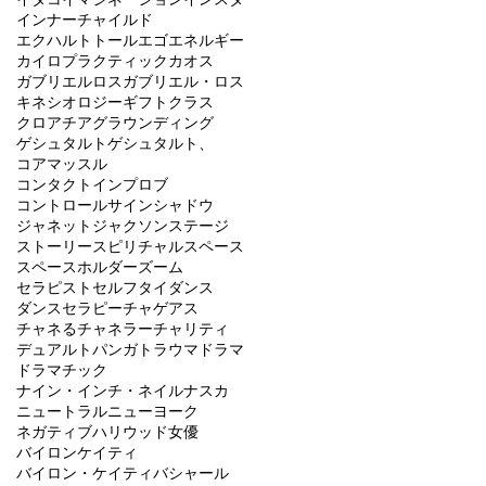
インナーチャイルド
エクハルトトール
エゴ
エネルギー
カイロプラクティック
カオス
ガブリエルロス
ガブリエル・ロス
キネシオロジー
ギフト
クラス
クロアチア
グラウンディング
ゲシュタルト
ゲシュタルト、
コアマッスル
コンタクトインプロブ
コントロール
サイン
シャドウ
ジャネットジャクソン
ステージ
ストーリー
スピリチャル
スペース
スペースホルダー
ズーム
セラピスト
セルフ
タイ
ダンス
ダンスセラピー
チャゲアス
チャネる
チャネラー
チャリティ
デュアル
トパンガ
トラウマ
ドラマ
ドラマチック
ナイン・インチ・ネイル
ナスカ
ニュートラル
ニューヨーク
ネガティブ
ハリウッド女優
バイロンケイティ
バイロン・ケイティ
バシャール