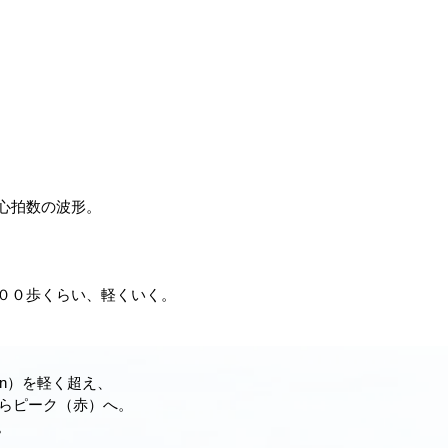
心拍数の波形。
００歩くらい、軽くいく。
rn）を軽く超え、
）からピーク（赤）へ。
。