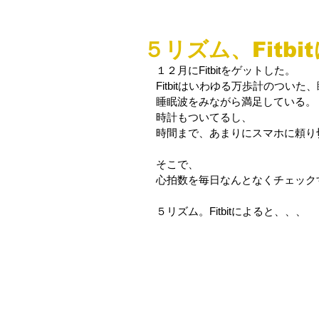
５リズム、Fitb
１２月にFitbitをゲットした。
Fitbitはいわゆる万歩計のつい
睡眠波をみながら満足している。
時計もついてるし、
時間まで、あまりにスマホに頼り
そこで、
心拍数を毎日なんとなくチェック
５リズム。Fitbitによると、、、