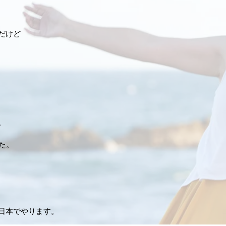
だけど
。
した。
日本でやります。