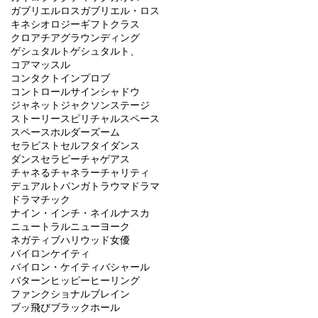
ガブリエルロス
ガブリエル・ロス
キネシオロジー
ギフト
クラス
クロアチア
グラウンディング
ゲシュタルト
ゲシュタルト、
コアマッスル
コンタクトインプロブ
コントロール
サイン
シャドウ
ジャネットジャクソン
ステージ
ストーリー
スピリチャル
スペース
スペースホルダー
ズーム
セラピスト
セルフ
タイ
ダンス
ダンスセラピー
チャゲアス
チャネる
チャネラー
チャリティ
デュアル
トパンガ
トラウマ
ドラマ
ドラマチック
ナイン・インチ・ネイル
ナスカ
ニュートラル
ニューヨーク
ネガティブ
ハリウッド女優
バイロンケイティ
バイロン・ケイティ
バシャール
パターン
ヒッピー
ヒーリング
ファンクショナルブレイン
ブッ飛び
ブラックホール