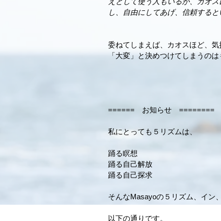
えとして使う人もいるが、カオス
し、自由にしてあげ、信頼すると
委ねてしまえば、カオスほど、気
「大変」と決めつけてしまうのは
======　お知らせ　========
私にとっても５リズムは、
踊る瞑想
踊る自己解放
踊る自己探求
そんなMasayoの５リズム、イ
以下の通りです。