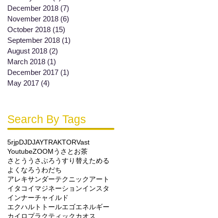
December 2018
(7)
7 posts
November 2018
(6)
6 posts
October 2018
(15)
15 posts
September 2018
(1)
1 post
August 2018
(2)
2 posts
March 2018
(1)
1 post
December 2017
(1)
1 post
May 2017
(4)
4 posts
Search By Tags
5rjp
DJ
DJAY
TRAKTOR
Vast
Youtube
ZOOM
うさと
お茶
さとううさぶろう
すり替え
ためる
よくなろう
わだち
アレキサンダーテクニック
アート
イタコ
イマジネーション
インスタ
インナーチャイルド
エクハルトトール
エゴ
エネルギー
カイロプラクティック
カオス