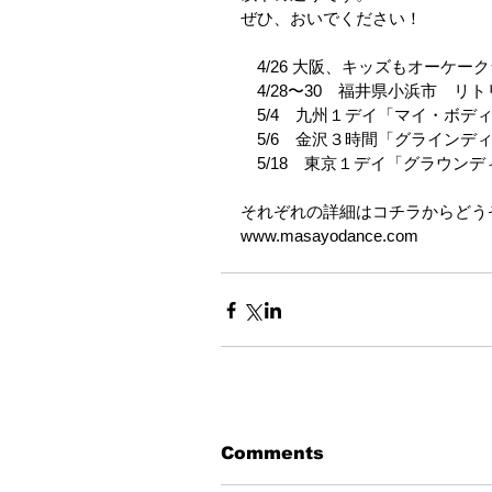
ぜひ、おいでください！
　4/26 大阪、キッズもオーケ
　4/28〜30　福井県小浜市　リ
　5/4　九州１デイ「マイ・ボデ
　5/6　金沢３時間「グラインデ
　5/18　東京１デイ「グラウン
それぞれの詳細はコチラからどう
www.masayodance.com
Comments