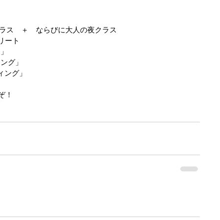
ークラス　＋　ならびに大人の夜クラス
トリート
ィ」
ィング」
ディング」
ぞ！