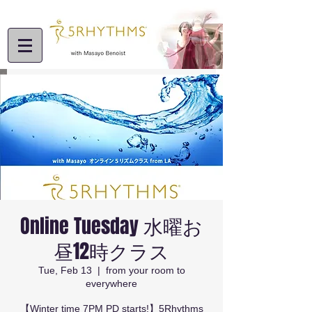
Online Tuesday 水曜お
昼12時クラス
Tue, Feb 13
  |  
from your room to
everywhere
【Winter time 7PM PD starts!】5Rhythms