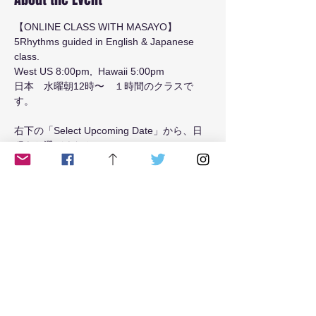
【ONLINE CLASS WITH MASAYO】
5Rhythms guided in English & Japanese 
class.
West US 8:00pm,  Hawaii 5:00pm 
日本　水曜朝12時〜　１時間のクラスで
す。
右下の「Select Upcoming Date」から、日
程をお選びください。
Read More >
Tickets
Sale ended
Ticket type
Tuesday8