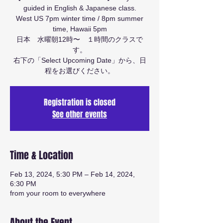
guided in English & Japanese class.
West US 7pm winter time / 8pm summer
time, Hawaii 5pm
日本 水曜朝12時〜 １時間のクラスで
す。
右下の「Select Upcoming Date」から、日
程をお選びください。
Registration is closed
See other events
Time & Location
Feb 13, 2024, 5:30 PM – Feb 14, 2024,
6:30 PM
from your room to everywhere
About the Event