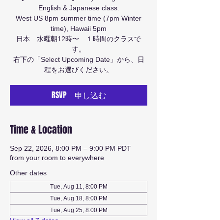
English & Japanese class.
West US 8pm summer time (7pm Winter
time), Hawaii 5pm
日本 水曜朝12時〜 １時間のクラスで
す。
右下の「Select Upcoming Date」から、日
程をお選びください。
RSVP 申し込む
Time & Location
Sep 22, 2026, 8:00 PM – 9:00 PM PDT
from your room to everywhere
Other dates
Tue, Aug 11, 8:00 PM
Tue, Aug 18, 8:00 PM
Tue, Aug 25, 8:00 PM