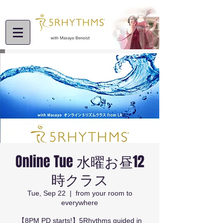
Online Tue 水曜お昼12
時クラス
Tue, Sep 22
  |  
from your room to
everywhere
【8PM PD starts!】5Rhythms guided in