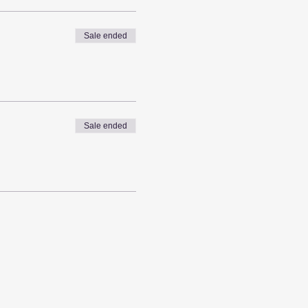
Sale ended
話をすることで、自分との
Sale ended
理してより自分と仲良くなる
ワークであり、世界中でこ
ワークです。