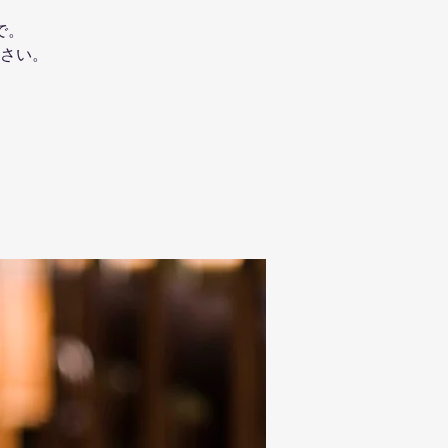
で。
さい。