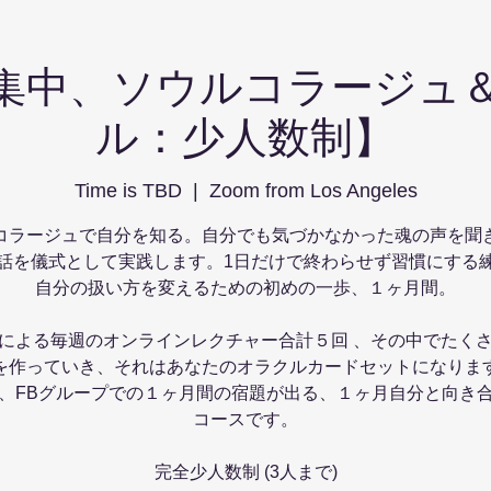
集中、ソウルコラージュ
ル：少人数制】
Time is TBD
  |  
Zoom from Los Angeles
コラージュで自分を知る。自分でも気づかなかった魂の声を聞
話を儀式として実践します。1日だけで終わらせず習慣にする
自分の扱い方を変えるための初めの一歩、１ヶ月間。
による毎週のオンラインレクチャー合計５回 、その中でたく
を作っていき、それはあなたのオラクルカードセットになりま
、FBグループでの１ヶ月間の宿題が出る、１ヶ月自分と向き
コースです。
完全少人数制 (3人まで)