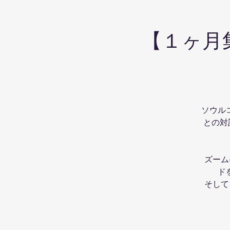
【１ヶ月
ソウル
との対
ズーム
ド
そして