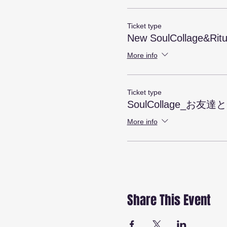
＊１ヶ月間の期間中の毎
（カードとの対話、
Ticket type
New SoulCollage&Ritu
用意いただく事が大量にあ
More info
作るだけでも十分に興味深
関係性がよけいに深くなる
Ticket type
１ヶ月の間の4回のレクチ
SoulCollage_お友
時間を日常に取り入れられ
More info
【ソウルコラージュとは】
シーナ・フロスト心理学博
の効果の高さに驚かれてい
最近では多くの異業種ワー
コラージュの手法を使いま
感覚のままに即興で直感で
Share This Event
【＋ リーディング＆リチ
バージンカードを作ったあ