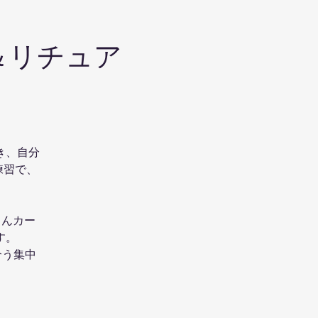
＆リチュア
き、自分
練習で、
さんカー
す。
合う集中