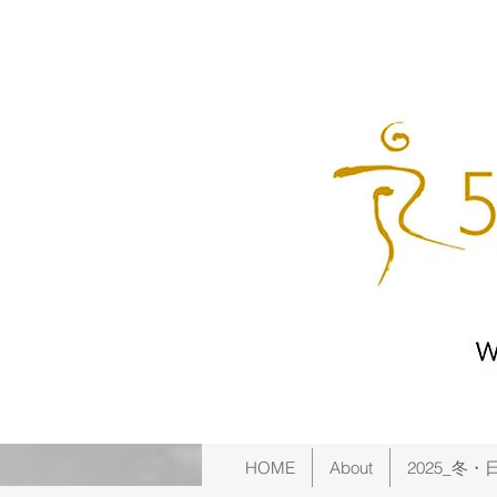
HOME
About
2025_冬・