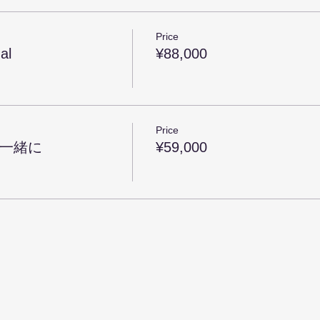
日の宿題
カード作り）FBグループにて
Price
al
¥88,000
りますので、お申し込みは3日前まで。
いソウルコラージュ。さらに出来上がったカードとしっかり対
。ここが醍醐味です。
Price
ャーと宿題、そしてクロージングセレモニーで、自分の中を整
達と一緒に
¥59,000
るようになります。
士によって作られた深層意識を見るセラピー効果の高いアート
ます。
クショップの中の一部としても取り入れられているディープな
すが、イメージボードやビジョンボードの目的型ではなく、
作って行くコラージュ。
ュアル】
と１ヶ月間、そのカードと向き合い、話し合います。