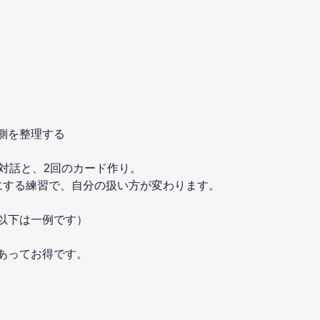
側を整理する
対話と、2回のカード作り。
にする練習で、自分の扱い方が変わります。
以下は一例です）
あってお得です。
ムでの講座4回と、クロージング1回、合計5回