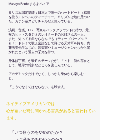
Masayo Beoist まさよベノア
５リズム認定講師：日本人で唯一のハートビート（感情
を扱う）レベルのティーチャー。
５リズムは地に足つい
た、ガテン系スピリチャルだと思っている。
演劇、音楽、CG、写真をバックグラウンドに持つ。元、
夜のヒットスタジオのレオタードのお姉さんの一人。
また、知ってる曲ならなんでも（ディープパープルで
も！）ドレミで歌え楽譜なしで弾ける天才耳を持ち、内
藤法美先生はじめ、音楽家やミュージシャンたちから驚
かれたという過去の栄光を持つ。
身体は宇宙、が最近のテーマだ
​が、「ヒト」側の存在と
して、地球の雑多なところを楽しんでいる。
アカデミックだけでなく、しっかり身体から楽しむこ
と。
「こうでなくてはならない」を壊す人。
ネイティブアメリカンでは、
心が塞いだ時に聞かれる言葉があると言われてい
ます。
「いつ歌うのをやめのたか？
いつ踊るのをやめたのか？