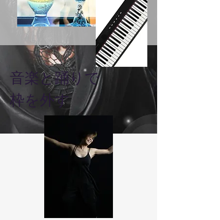
音楽と踊りで
枠を外す