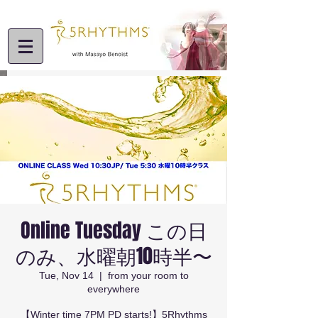
Online Tuesday この日
のみ、水曜朝10時半〜
Tue, Nov 14
  |  
from your room to
everywhere
【Winter time 7PM PD starts!】5Rhythms