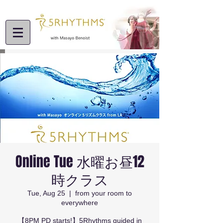
Online Tue 水曜お昼12
時クラス
Tue, Aug 25
  |  
from your room to
everywhere
【8PM PD starts!】5Rhythms guided in