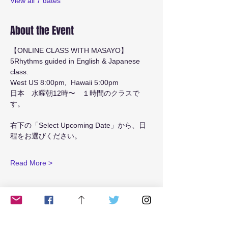
View all 7 dates
About the Event
【ONLINE CLASS WITH MASAYO】
5Rhythms guided in English & Japanese 
class.
West US 8:00pm,  Hawaii 5:00pm 
日本　水曜朝12時〜　１時間のクラスで
す。
右下の「Select Upcoming Date」から、日
程をお選びください。
Read More >
Tickets
Ticket type