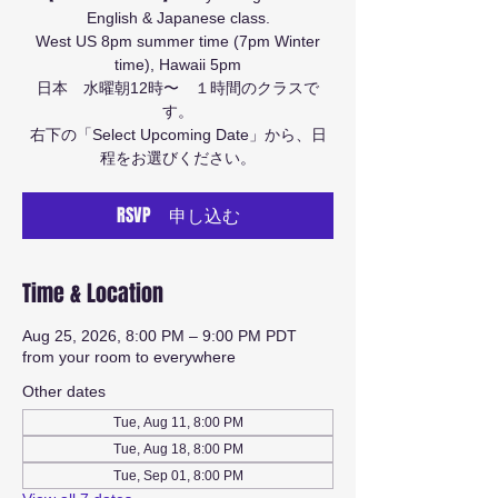
English & Japanese class.
West US 8pm summer time (7pm Winter
time), Hawaii 5pm
日本 水曜朝12時〜 １時間のクラスで
す。
右下の「Select Upcoming Date」から、日
程をお選びください。
RSVP 申し込む
Time & Location
Aug 25, 2026, 8:00 PM – 9:00 PM PDT
from your room to everywhere
Other dates
Tue, Aug 11, 8:00 PM
Tue, Aug 18, 8:00 PM
Tue, Sep 01, 8:00 PM