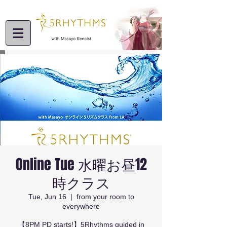
Online Tue 水曜お昼12
時クラス
Tue, Jun 16
  |  
from your room to
everywhere
【8PM PD starts!】5Rhythms guided in