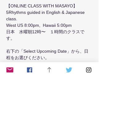
【ONLINE CLASS WITH MASAYO】
5Rhythms guided in English & Japanese 
class.
West US 8:00pm,  Hawaii 5:00pm 
日本　水曜朝12時〜　１時間のクラスで
す。
右下の「Select Upcoming Date」から、日
程をお選びください。
Read More >
Tickets
Sale ended
Ticket type
Tuesday8