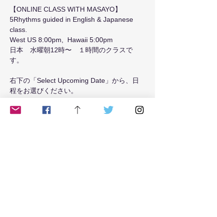
【ONLINE CLASS WITH MASAYO】
5Rhythms guided in English & Japanese 
class.
West US 8:00pm,  Hawaii 5:00pm 
日本　水曜朝12時〜　１時間のクラスで
す。
右下の「Select Upcoming Date」から、日
程をお選びください。
Read More >
Tickets
Sale ended
Ticket type
Tuesday8