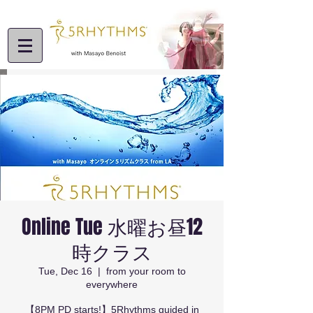
Online Tue 水曜お昼12
時クラス
Tue, Dec 16
  |  
from your room to
everywhere
【8PM PD starts!】5Rhythms guided in