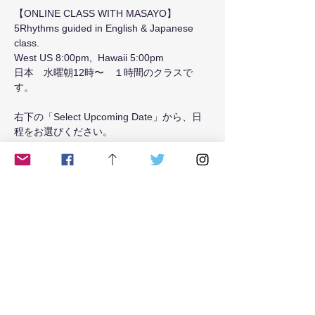
【ONLINE CLASS WITH MASAYO】
5Rhythms guided in English & Japanese 
class.
West US 8:00pm,  Hawaii 5:00pm 
日本　水曜朝12時〜　１時間のクラスで
す。
右下の「Select Upcoming Date」から、日
程をお選びください。
Read More >
Tickets
Sale ended
Ticket type
Tuesday8