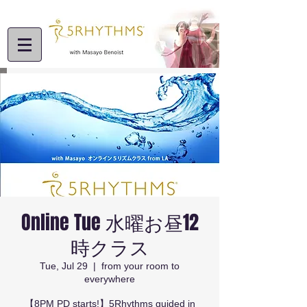
Online Tue 水曜お昼12
時クラス
Tue, Jul 29
  |  
from your room to
everywhere
【8PM PD starts!】5Rhythms guided in