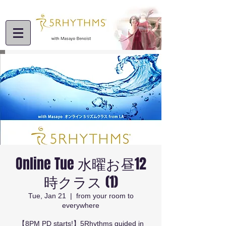
Online Tue 水曜お昼12
時クラス (1)
Tue, Jan 21
  |  
from your room to
everywhere
【8PM PD starts!】5Rhythms guided in