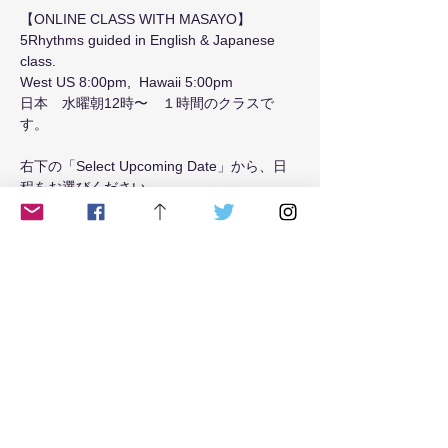
【ONLINE CLASS WITH MASAYO】
5Rhythms guided in English & Japanese 
class.
West US 8:00pm,  Hawaii 5:00pm 
日本　水曜朝12時〜　１時間のクラスで
す。
右下の「Select Upcoming Date」から、日
程をお選びください。
Read More >
Tickets
Sale ended
Ticket type
Tuesday8
Price