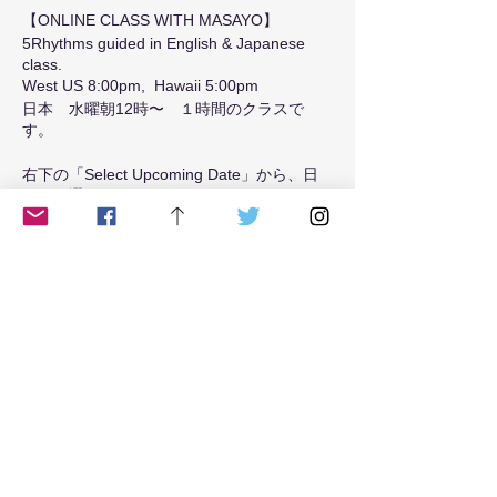
【ONLINE CLASS WITH MASAYO】
5Rhythms guided in English & Japanese
class.
West US 8:00pm, Hawaii 5:00pm
日本 水曜朝12時〜 １時間のクラスで
す。
右下の「Select Upcoming Date」から、日
程をお選びください。
We open the room 10 min before.
and for our security, we will lock ZOOM
Tickets
room 10 min after the class start.
Please come ontime.
if you are new to 5Rhythms, let me know
please. I will guide in the class.
Sale ended
Ticket type
初めての方はこちらをご覧の上でご参加くだ
Tuesday8
さい。
https://www.youtube.com/watch?
v=WFGY65i4QYY
Price
開場：１０分前
$20.00