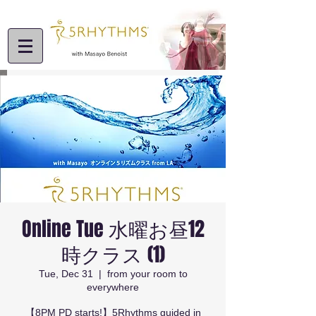
Online Tue 水曜お昼12
時クラス (1)
Tue, Dec 31
  |  
from your room to
everywhere
【8PM PD starts!】5Rhythms guided in