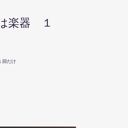
体は楽器 １
１回だけ