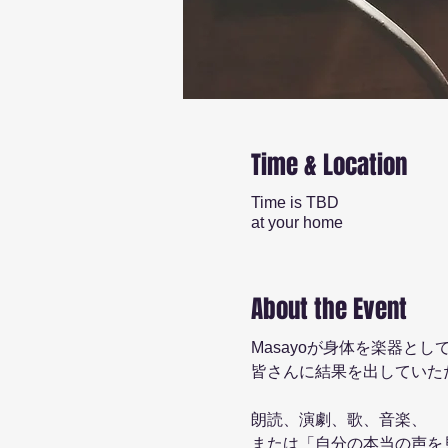
Time & Location
Time is TBD
at your home
About the Event
Masayoが身体を楽器と
皆さんに結果を出していた
朗読、演劇、歌、音楽、
または「自分の本当の声を