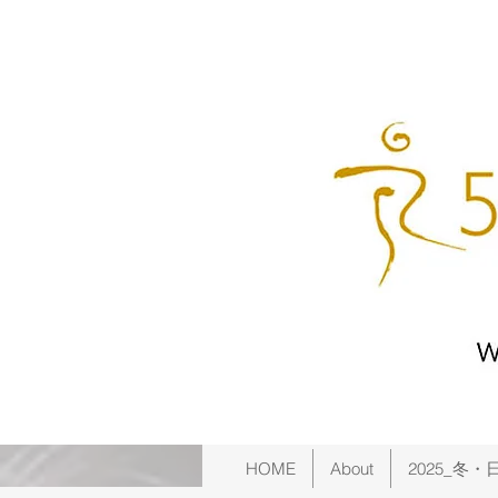
HOME
About
2025_冬・