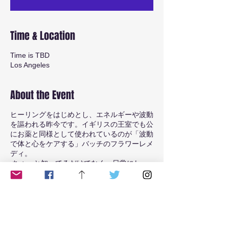
Time & Location
Time is TBD
Los Angeles
About the Event
ヒーリングをはじめとし、エネルギーや波動
を謳われる昨今です。イギリスの王室でも公
にお薬と同様として使われているのが「波動
で体と心をケアする」バッチのフラワーレメ
ディ。
ちょっと知ってるだけでなく、日常にしっ
かりと根付いたところで、その基礎、その意
味を学んでみませんか？ ​ グラワーレメデ
ィは自然の草花の波動（エネルギー）をお水
に転写した波動水で、ストレスに、日常のケ
アに、自分でも気づかない部分に優しく安全
にアプローチします。魔法みたいに使うもヨ