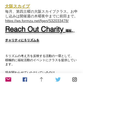
大阪スカイプ
毎月、第四土曜の大阪スカイプクラス。お申
し込みは開催週の木曜夜中までに前田まで。
https://ws.formzu.net/fgen/S32033478/
Reach Out Charity
福祉、
チャリティに５リズムを
５リズムの考え方を反映する活動の一環として、
積極的に福祉活動のイベントにクラスを提供してい
ます。
現在関わらせていただいているのは
奈良、天理市 障がい
者 就労支援センター ぽ
かぽか工房
大阪、高槻市 障がい者 就労支援センター フ
ォルツァ（隔週でスエットあり）
ともに変化が見られているようです。
ご希望がありましたらご連絡ください。できる限り
行かせていただきます。