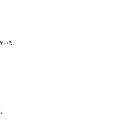
。
がいる。
は
。