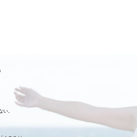
）
ない。