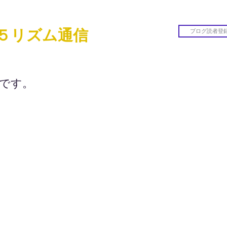
's ５リズム通信
信です。