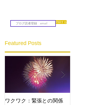
登録する
Featured Posts
ワクワク：緊張との関係
流れに乗る