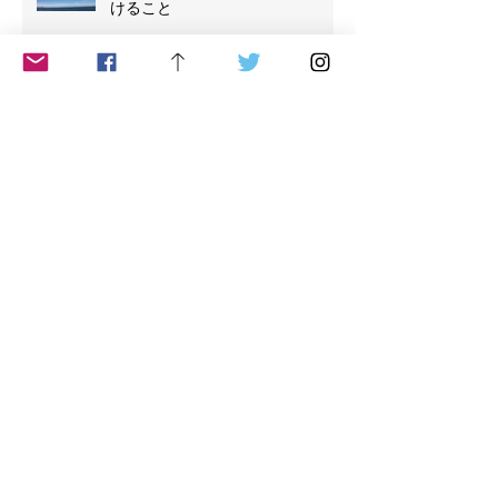
けること
自分を整える
【５リズム、５つ目のリズム ス
ティルネス Stillness】
【４番目のリズム リリカル】