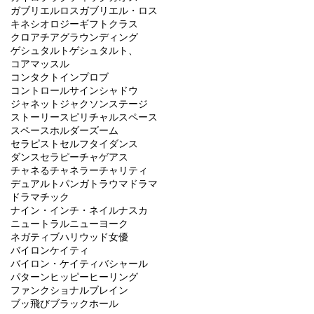
ガブリエルロス
ガブリエル・ロス
キネシオロジー
ギフト
クラス
クロアチア
グラウンディング
ゲシュタルト
ゲシュタルト、
コアマッスル
コンタクトインプロブ
コントロール
サイン
シャドウ
ジャネットジャクソン
ステージ
ストーリー
スピリチャル
スペース
スペースホルダー
ズーム
セラピスト
セルフ
タイ
ダンス
ダンスセラピー
チャゲアス
チャネる
チャネラー
チャリティ
デュアル
トパンガ
トラウマ
ドラマ
ドラマチック
ナイン・インチ・ネイル
ナスカ
ニュートラル
ニューヨーク
ネガティブ
ハリウッド女優
バイロンケイティ
バイロン・ケイティ
バシャール
パターン
ヒッピー
ヒーリング
ファンクショナルブレイン
ブッ飛び
ブラックホール