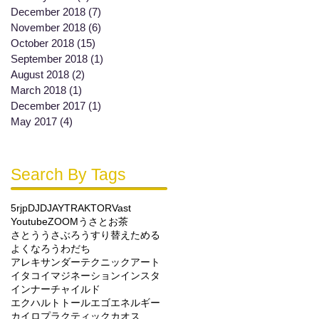
December 2018
(7)
7 posts
November 2018
(6)
6 posts
October 2018
(15)
15 posts
September 2018
(1)
1 post
August 2018
(2)
2 posts
March 2018
(1)
1 post
December 2017
(1)
1 post
May 2017
(4)
4 posts
Search By Tags
5rjp
DJ
DJAY
TRAKTOR
Vast
Youtube
ZOOM
うさと
お茶
さとううさぶろう
すり替え
ためる
よくなろう
わだち
アレキサンダーテクニック
アート
イタコ
イマジネーション
インスタ
インナーチャイルド
エクハルトトール
エゴ
エネルギー
カイロプラクティック
カオス