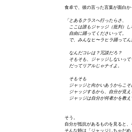
食卓で、彼の言った言葉が面白か
「とあるクラスへ行ったらさ、
　ここは誰もジャッジ（批判）し
　自由に踊ってくださいって。
　で、みんなヒ〜ラヒラ踊ってん
　なんだコレは？冗談だろ？
　そもそも、ジャッジしないって
　だってリアルじゃナイよ。
　そもそも
　ジャッジと向かいあうからこそ
　ジャッジするから、自分が見え
　ジャッジは自分が何者かを教え
そう。
自分が抵抗があるものを見ると、
そんな時は「ジャッジしちゃだめ