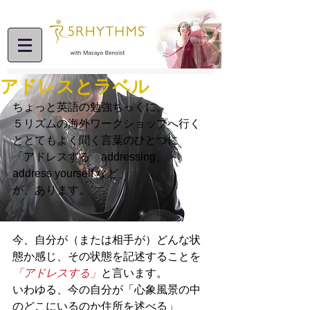
アドレスとラベル
ちょっと英語の勉強ちっくに。
５リズムの海外ワークショップへ行く
ととてもよく聞く言葉のひとつに
「アドレスする　addressing、 
address yourself など」
が、あります。
今、自分が（または相手が）どんな状
態か感じ、その状態を記述することを
「アドレスする」
と言います。
いわゆる、今の自分が「心象風景の中
のどこにいるのか住所を述べる」