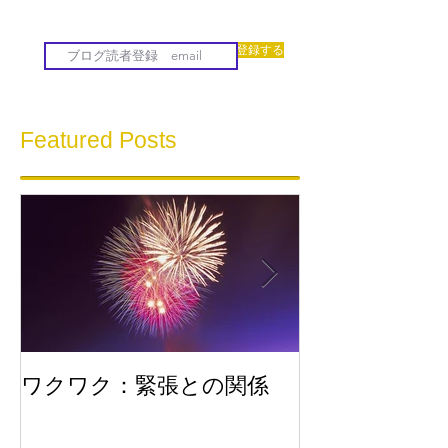
登録する
Featured Posts
ワクワク：緊張との関係
流れに乗る