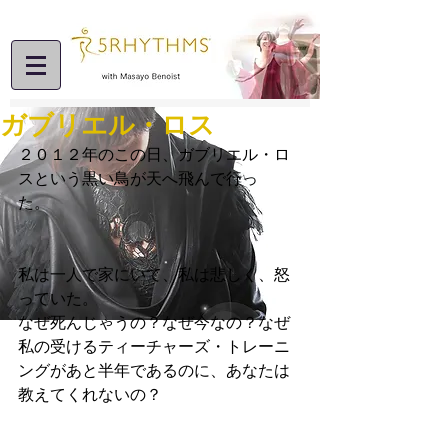
ガブリエル・ロス
２０１２年のこの日、ガブリエル・ロ
スという黒い鳥が天へ飛んで行っ
た。　
私は一人で家にいて、私は悲しく、怒
っていた。
なぜ死んじゃうの？なぜ今なの？なぜ
私の受けるティーチャーズ・トレーニ
ングがあと半年であるのに、あなたは
教えてくれないの？