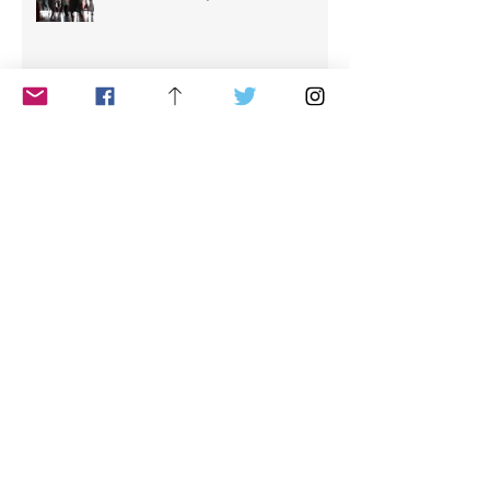
【５リズム、３番目のリズム、カ
オス】
【５リズム ２番目のリズム ス
タッカート Staca】
【５リズム、1番目のリズム：フ
ローイングFLOWING】