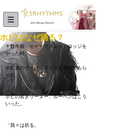
ホピはなぜ踊る？
十数年前、セドナでスエットロッジを
やった時、
ホピ族のイーグルダンスを見せてもら
った。
ホピの若きリーダー、ルーベンはこう
いった。
「我々は祈る。